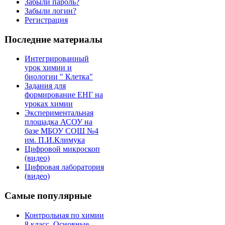
Забыли пароль?
Забыли логин?
Регистрация
Последние материалы
Интегрированный
урок химии и
биологии " Клетка"
Задания для
формирование ЕНГ на
уроках химии
Экспериментальная
площадка АСОУ на
базе МБОУ СОШ №4
им. П.И.Климука
Цифровой микроскоп
(видео)
Цифровая лаборатория
(видео)
Самые популярные
Контрольная по химии
8 класс. Основные