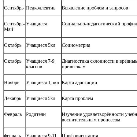
Сентябрь
Педколлектив
Выявление проблем и запросов
Сентябрь-
Учащиеся
Социально-педагогический профи
Май
Октябрь
Учащиеся 5кл
Социометрия
Октябрь
Учащиеся 7-9
Диагностика склонности к вредны
классов
привычкам
Ноябрь
Учащиеся 1,5кл
Карта адаптации
Декабрь
Учащиеся 5кл
Карта проблем
Февраль
Родители
Изучение удовлетворённости учебн
воспитательным процессом
февраль
Учащиеся 9-11
Профориентация