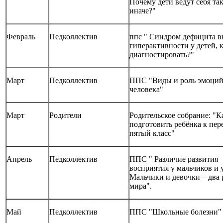
Почему дети ведут себя так
иначе?"
Февраль
Педколлектив
ппс " Синдром дефицита в
гиперактивности у детей, к
диагностировать?"
Март
Педколлектив
ППС "Виды и роль эмоций
человека"
Март
Родители
Родительское собрание: "К
подготовить ребёнка к пер
пятый класс"
Апрель
Педколлектив
ППС " Различие развития
восприятия у мальчиков и у
Мальчики и девочки – два
мира".
Май
Педколлектив
ППС "Школьные болезни"