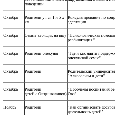
поведении
Октябрь
Родители уч-ся 1 и 5-х
Консультирование по воп
кл.
адаптации
Октябрь
Семьи стоящих на вшу
"Психологическая помощь
реабилитация "
Октябрь
Родители-опекуны
"Где и как найти поддерж
опекунской семье"
Октябрь
Родители
Родительский университе
"Алкоголизм и дети".
Октябрь
Родители
"Проблемы воспитания ре
детей с Овз(инваливов)
Овз"
Ноябрь
Родители
"Как организовать досуго
деятельность детей"