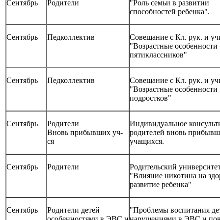
Сентябрь
Родители
"Роль семьи в развитии
способностей ребенка".
Сентябрь
Педколлектив
Совещание с Кл. рук. и уч
"Возрастные особенности
пятиклассников"
Сентябрь
Педколлектив
Совещание с Кл. рук. и уч
"Возрастные особенност
подростков"
Сентябрь
Родители
Индивидуальное консульт
Вновь прибывших уч-
родителей вновь прибыв
ся
учащихся.
Сентябрь
Родители
Родительский университе
"Влияние никотина на здо
развитие ребенка"
Сентябрь
Родители детей
"Проблемы воспитания де
особенностями в ЭВС и
нарушениями в ЭВС и по