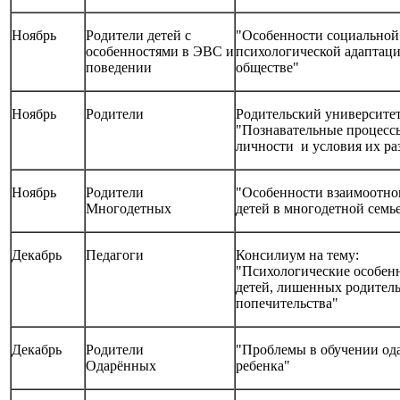
Ноябрь
Родители детей с
"Особенности социальной
особенностями в ЭВС и
психологической адаптаци
поведении
обществе"
Ноябрь
Родители
Родительский университе
"Познавательные процесс
личности и условия их ра
Ноябрь
Родители
"Особенности взаимоотн
Многодетных
детей в многодетной семь
Декабрь
Педагоги
Консилиум на тему:
"Психологические особен
детей, лишенных родитель
попечительства"
Декабрь
Родители
"Проблемы в обучении од
Одарённых
ребенка"