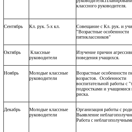
руководителя.Планировани
классного руководителя.
Сентябрь
Кл. рук. 5-х кл.
Совещание с Кл. рук. и уч
"Возрастные особенности
пятиклассников"
Октябрь
Классные
Изучение причин агрессив
руководители
поведения учащихся.
Ноябрь
Молодые классные
Возрастные особенности п
руководители
возрастов. Особенности
воспитательной работы с 
подростками и учащимися
риска.
Декабрь
Молодые классные
Организация работы с род
руководители
Выявление неблагополучие
Работа с неблагополучным