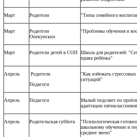
Март
Родители
"Типы семейного воспита
Март
Родители
"Проблемы обучения и во
Опекунских
Март
Родители детей в СОП
Школа для родителей: "Се
права ребёнка"
Апрель
Родители
"Как избежать стрессовых
ситуаций"
Педагоги
Апрель
Педагоги
Малый педсовет по пробл
адаптации пятикласснико
Апрель
Родительская суббота
"Психологическая готовно
школьному обучению и пе
среднее звено"