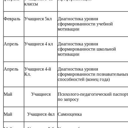
классы
Февраль
Учащиеся 5кл
Диагностика уровня
сформированности учебной
мотивации
Апрель
Учащиеся 4 кл
Диагностика уровня
сформированности школьной
мотивации
Апрель
Учащиеся 4-й
Диагностика уровня
Кл.
сформированности познавательны
способностей (конец года)
Май
Учащиеся
Психолого-педагогический паспор
по запросу
Май
Учащиеся 4кл
Самооценка