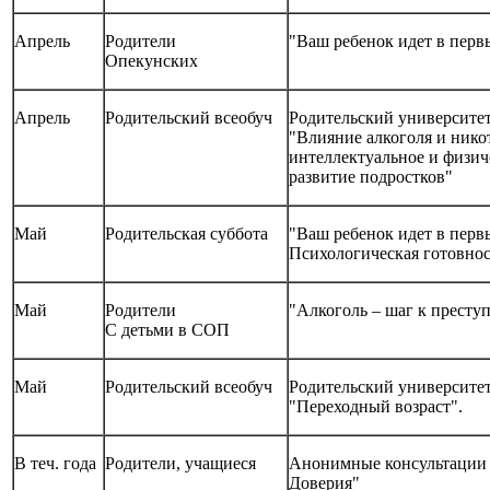
Апрель
Родители
"Ваш ребенок идет в перв
Опекунских
Апрель
Родительский всеобуч
Родительский университе
"Влияние алкоголя и нико
интеллектуальное и физич
развитие подростков"
Май
Родительская суббота
"Ваш ребенок идет в перв
Психологическая готовнос
Май
Родители
"Алкоголь – шаг к престу
С детьми в СОП
Май
Родительский всеобуч
Родительский университе
"Переходный возраст".
В теч. года
Родители, учащиеся
Анонимные консультации
Доверия"