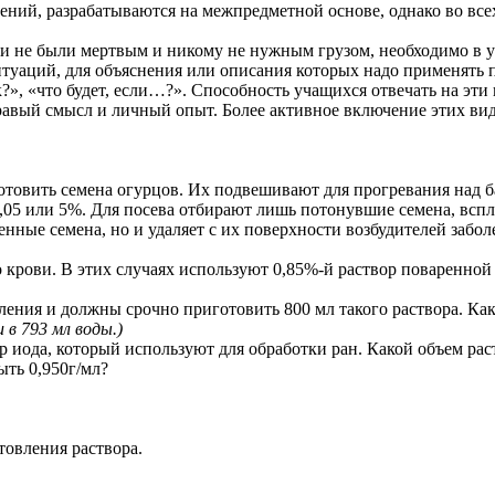
ний, разрабатываются на межпредметной основе, однако во всех
ии не были мертвым и никому не нужным грузом, необходимо в у
уаций, для объяснения или описания которых надо применять 
?», «что будет, если…?». Способность учащихся отвечать на эти
дравый смысл и личный опыт. Более активное включение этих ви
т готовить семена огурцов. Их подвешивают для прогревания над б
0,05 или 5%. Для посева отбирают лишь потонувшие семена, всп
енные семена, но и удаляет с их поверхности возбудителей забол
рови. В этих случаях используют 0,85%-й раствор поваренной с
ления и должны срочно приготовить 800 мл такого раствора. Как
 в 793 мл воды.)
иода, который используют для обработки ран. Какой объем рас
ыть 0,950г/мл?
товления раствора.