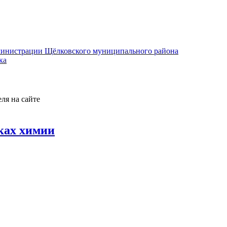
министрации Щёлковского муниципального района
ка
ля на сайте
ках химии