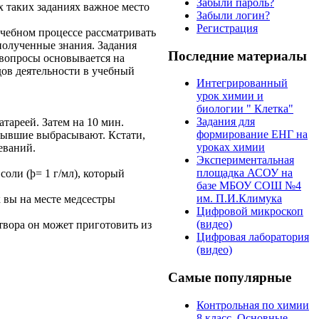
Забыли пароль?
 таких заданиях важное место
Забыли логин?
Регистрация
чебном процессе рассматривать
полученные знания. Задания
Последние материалы
 вопросы основывается на
дов деятельности в учебный
Интегрированный
урок химии и
биологии " Клетка"
Задания для
атареей. Затем на 10 мин.
формирование ЕНГ на
лывшие выбрасывают. Кстати,
уроках химии
еваний.
Экспериментальная
площадка АСОУ на
оли (ϸ= 1 г/мл), который
базе МБОУ СОШ №4
им. П.И.Климука
 вы на месте медсестры
Цифровой микроскоп
(видео)
твора он может приготовить из
Цифровая лаборатория
(видео)
Самые популярные
Контрольная по химии
8 класс. Основные