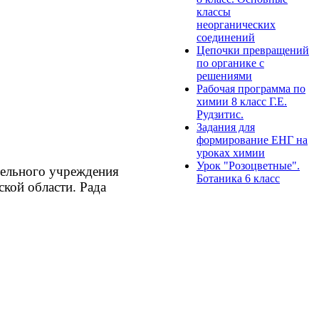
классы
неорганических
соединений
Цепочки превращений
по органике с
решениями
Рабочая программа по
химии 8 класс Г.Е.
Рудзитис.
Задания для
формирование ЕНГ на
уроках химии
Урок "Розоцветные".
тельного учреждения
Ботаника 6 класс
кой области. Рада