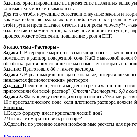
Задания, ориентированные на применение названных выше уме
занимает химический компонент.
Для того чтобы изученные естественнонаучные законы и теор
как можно больше реальных или приближенных к реальным сит
этой группы предполагают ответы на вопросы «почему?», «как
балансе таких компонентов, как научные знания, интуиция, з
процесс может обеспечить повышение уровня ЕНГ.
8 класс тема «Растворы»
Задача 1
. В середине марта, т.е. за месяц до посева, начинаю
помещают в раствор поваренной соли NaCl с массовой долей 
обработка раствором соли не только помогает отобрать полноц
Задание
: Приготовьте 80 г такого раствора.
Задача 2.
В реанимацию попадают больные, потерявшие много к
называется физиологическим раствором.
Задание:
Представьте, что вы медсестра реанимационного отде
приготовили бы такой раствор? (
Ответ: Растворить 6,8 г соли
Задача 3.
Фармацевту необходимо приготовить 5%-ный раствор 
10 г кристаллического иода, если плотность раствора должна б
Вопросы:
1.Какую формулу имеет кристаллический иод?
2.Что значит «приготовить раствор»?
3.Сделайте по условию задачи необходимые расчеты для приго