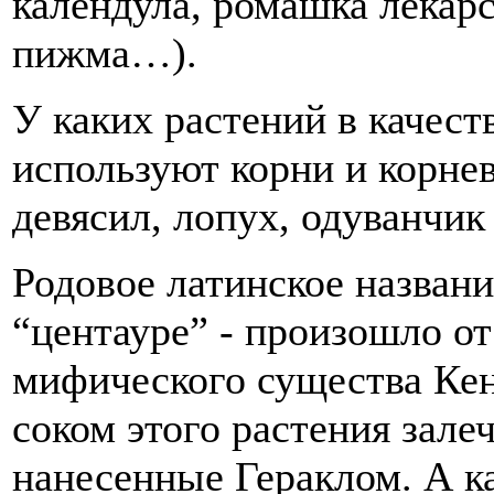
календула, ромашка лекарс
пижма…).
У каких растений в качест
используют корни и корне
девясил, лопух, одуванчи
Родовое латинское названи
“центауре” - произошло от
мифического существа Кен
соком этого растения зале
нанесенные Гераклом. А к